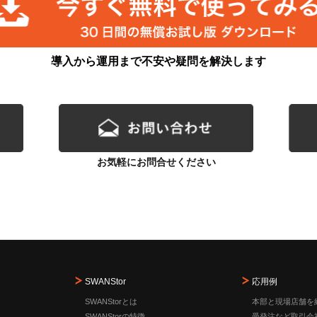
導入から運用まで不安や疑問を解決します
お気軽にお問合せください
SWANStor
応用例
SWANStorとは
本部と現場店舗を
SWANStorの特徴
受発注など取引会