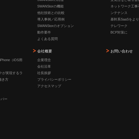
SWANStorの機能
ネットワーク工事
他社技術との比較
ンテナンス
導入事例／応用例
基幹系SaaSをよ
SWANStorのオプション
テレワーク
動作要件
BCP対策に
よくある質問
会社概要
お問い合わせ
iPhone（iOS用
企業理念
会社沿革
ークが実現するラ
社長挨拶
働き方
プライバシーポリシー
アクセスマップ
ーパー