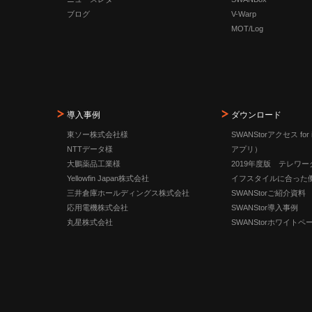
ブログ
V-Warp
MOT/Log
導入事例
ダウンロード
東ソー株式会社様
SWANStorアクセス for 
NTTデータ様
アプリ）
大鵬薬品工業様
2019年度版 テレワ
Yellowfin Japan株式会社
イフスタイルに合った
三井倉庫ホールディングス株式会社
SWANStorご紹介資料
応用電機株式会社
SWANStor導入事例
丸星株式会社
SWANStorホワイトペ